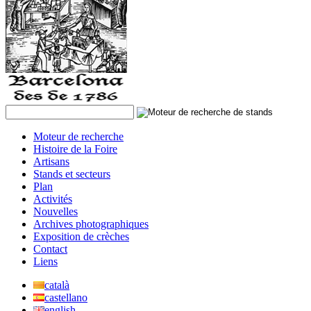
Moteur de recherche
Histoire de la Foire
Artisans
Stands et secteurs
Plan
Activités
Nouvelles
Archives photographiques
Exposition de crèches
Contact
Liens
català
castellano
english